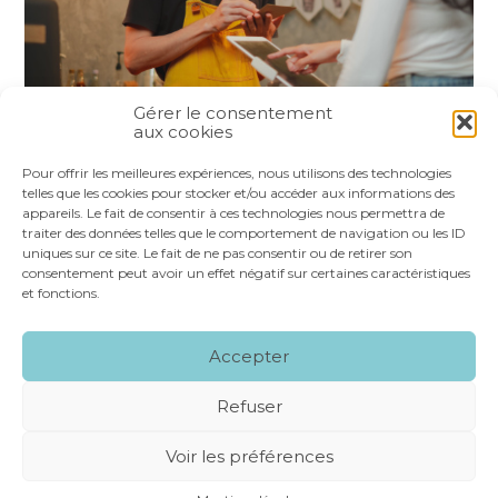
Gérer le consentement
aux cookies
Partager :
Pour offrir les meilleures expériences, nous utilisons des technologies
telles que les cookies pour stocker et/ou accéder aux informations des
appareils. Le fait de consentir à ces technologies nous permettra de
FaceBook
Twitter
LinkedIn
traiter des données telles que le comportement de navigation ou les ID
uniques sur ce site. Le fait de ne pas consentir ou de retirer son
consentement peut avoir un effet négatif sur certaines caractéristiques
et fonctions.
Footer
LE CABINET
NOS SERVICES
VOS OUTILS
Accepter
Principale
NOS SPÉCIALITÉS
RECRUTEMENT
CONTACT
Refuser
Footer
MENTIONS LÉGALES
PLAN DU SITE
Voir les préférences
CONCEPTION ET RÉALISATION
CLASSE 7