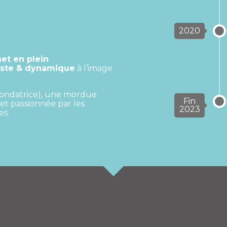
2020
et en plein
aste & dynamique
à l’image
 fondatrice), une mordue
Fin
et passionnée par les
2023
es.