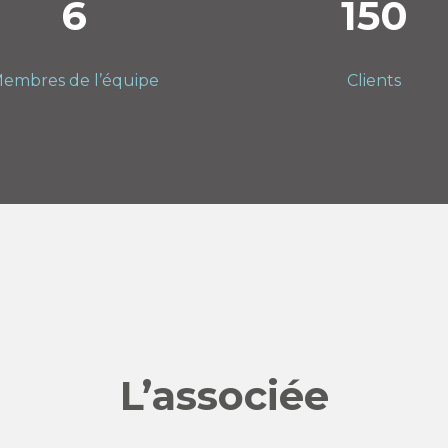
6
150
embres de l’équipe
Clients
L’associée