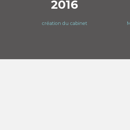
2016
création du cabinet
M