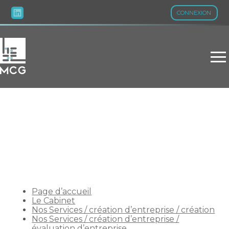
CONNEXION
Aller
au
contenu
PLAN DU SITE
Page d’accueil
Le Cabinet
Nos Services / création d’entreprise / création
Nos Services / création d’entreprise /
évaluation d’entreprise