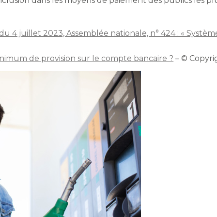
’inclusion dans les moyens de paiement des publics les plu
u 4 juillet 2023, Assemblée nationale, n° 424 : « Systèm
imum de provision sur le compte bancaire ?
– © Copyr