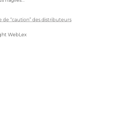
s fragiles…
e de “caution” des distributeurs
ight WebLex