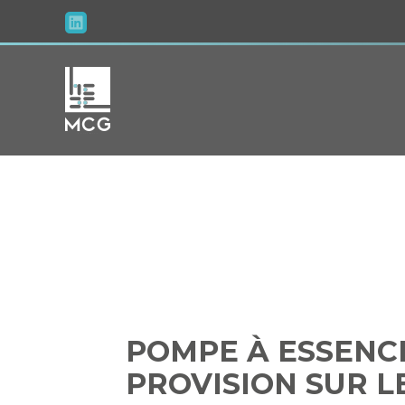
Aller
au
contenu
POMPE À E
PROV
POMPE À ESSENC
PROVISION SUR L