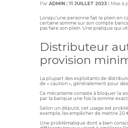
Par
ADMIN
|
11 JUILLET 2023
( Mise à j
Lorsqu’une personne fait le plein en ca
certaine somme sur son compte bancaire
pas faire son plein. Une pratique qui vit
Distributeur a
provision min
La plupart des exploitants de distrib
de « caution », généralement pour des
Ce mécanisme consiste à bloquer la som
par la banque une fois la somme exac
Selon un député, cet usage est problém
exemple, les empêcher de mettre 20 € 
Une problématique dont a bien consci