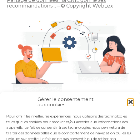
Partage de données : la CNIL donne ses
recommandations…
– © Copyright WebLex
Gérer le consentement
aux cookies
Partager :
Pour offrir les meilleures expériences, nous utilisons des technologies
telles que les cookies pour stocker et/ou accéder aux informations des
appareils. Le fait de consentir à ces technologies nous permettra de
FaceBook
Twitter
LinkedIn
traiter des données telles que le comportement de navigation ou les ID
uniques sur ce site. Le fait de ne pas consentir ou de retirer son