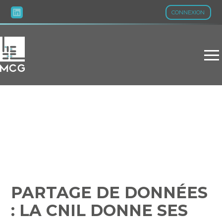
CONNEXION
Aller
au
contenu
PARTAGE DE DONNÉES :
LA CNIL DONNE SES
RECOMMANDATIONS…
PARTAGE DE DONNÉES
: LA CNIL DONNE SES