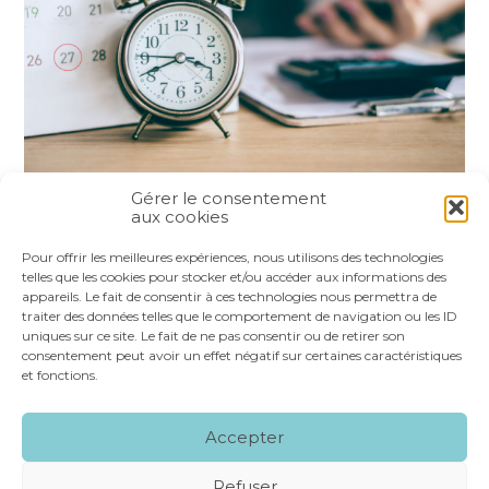
Gérer le consentement
aux cookies
Partager :
Pour offrir les meilleures expériences, nous utilisons des technologies
telles que les cookies pour stocker et/ou accéder aux informations des
appareils. Le fait de consentir à ces technologies nous permettra de
FaceBook
Twitter
LinkedIn
traiter des données telles que le comportement de navigation ou les ID
uniques sur ce site. Le fait de ne pas consentir ou de retirer son
consentement peut avoir un effet négatif sur certaines caractéristiques
et fonctions.
Footer
LE CABINET
NOS SERVICES
VOS OUTILS
Accepter
Principale
NOS SPÉCIALITÉS
RECRUTEMENT
CONTACT
Refuser