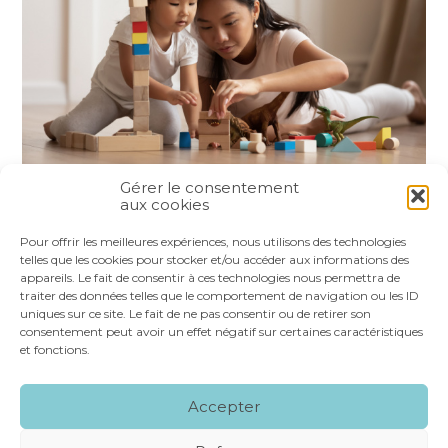
Gérer le consentement
aux cookies
Partager :
Pour offrir les meilleures expériences, nous utilisons des technologies
telles que les cookies pour stocker et/ou accéder aux informations des
appareils. Le fait de consentir à ces technologies nous permettra de
FaceBook
Twitter
LinkedIn
traiter des données telles que le comportement de navigation ou les ID
uniques sur ce site. Le fait de ne pas consentir ou de retirer son
consentement peut avoir un effet négatif sur certaines caractéristiques
et fonctions.
Footer
LE CABINET
NOS SERVICES
VOS OUTILS
Accepter
Principale
NOS SPÉCIALITÉS
RECRUTEMENT
CONTACT