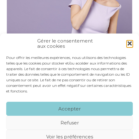
Gérer le consentement
aux cookies
Partager :
Pour offrir les meilleures expériences, nous utilisons des technologies
telles que les cookies pour stocker et/ou accéder aux informations des
appareils. Le fait de consentir à ces technologies nous permettra de
FaceBook
Twitter
LinkedIn
traiter des données telles que le comportement de navigation ou les ID
uniques sur ce site. Le fait de ne pas consentir ou de retirer son
consentement peut avoir un effet négatif sur certaines caractéristiques
et fonctions.
Footer
LE CABINET
NOS SERVICES
VOS OUTILS
Accepter
Principale
NOS SPÉCIALITÉS
RECRUTEMENT
CONTACT
Refuser
Footer
MENTIONS LÉGALES
PLAN DU SITE
Voir les préférences