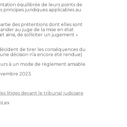
ntation équilibrée de leurs points de
es principes juridiques applicables au
artie des prétentions dont elles sont
mander au juge de la mise en état
 et ainsi, de solliciter un jugement «
e décident de tirer les conséquences du
cune décision n’a encore été rendue).
recours à un mode de règlement amiable.
novembre 2023.
litiges devant le tribunal judiciaire
bLex