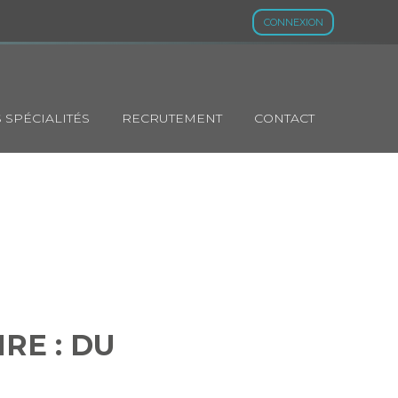
CONNEXION
 SPÉCIALITÉS
RECRUTEMENT
CONTACT
IAIRE : DU
023
RE : DU