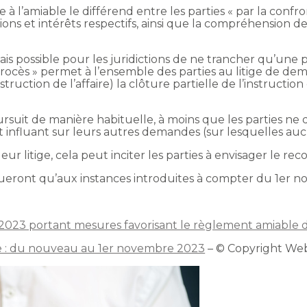
 l’amiable le différend entre les parties « par la confro
tions et intérêts respectifs, ainsi que la compréhension d
is possible pour les juridictions de ne trancher qu’une p
procès » permet à l’ensemble des parties au litige de de
struction de l’affaire) la clôture partielle de l’instruction
poursuit de manière habituelle, à moins que les parties n
t influant sur leurs autres demandes (sur lesquelles au
ur litige, cela peut inciter les parties à envisager le 
eront qu’aux instances introduites à compter du 1er 
2023 portant mesures favorisant le règlement amiable des 
re : du nouveau au 1er novembre 2023
– © Copyright We