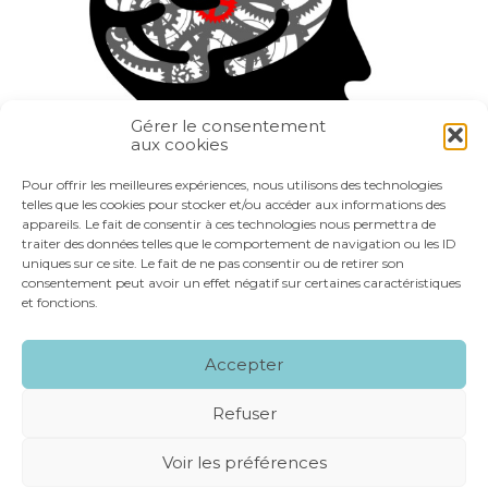
Gérer le consentement
aux cookies
Partager :
Pour offrir les meilleures expériences, nous utilisons des technologies
telles que les cookies pour stocker et/ou accéder aux informations des
appareils. Le fait de consentir à ces technologies nous permettra de
FaceBook
Twitter
LinkedIn
traiter des données telles que le comportement de navigation ou les ID
uniques sur ce site. Le fait de ne pas consentir ou de retirer son
consentement peut avoir un effet négatif sur certaines caractéristiques
et fonctions.
Footer
LE CABINET
NOS SERVICES
VOS OUTILS
Accepter
Principale
NOS SPÉCIALITÉS
RECRUTEMENT
CONTACT
Refuser
Footer
MENTIONS LÉGALES
PLAN DU SITE
Voir les préférences