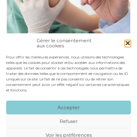
Gérer le consentement
aux cookies
Partager :
Pour offrir les meilleures expériences, nous utilisons des technologies
telles que les cookies pour stocker et/ou accéder aux informations des
appareils. Le fait de consentir à ces technologies nous permettra de
FaceBook
Twitter
LinkedIn
traiter des données telles que le comportement de navigation ou les ID
uniques sur ce site. Le fait de ne pas consentir ou de retirer son
consentement peut avoir un effet négatif sur certaines caractéristiques
et fonctions.
Footer
LE CABINET
NOS SERVICES
VOS OUTILS
Accepter
Principale
NOS SPÉCIALITÉS
RECRUTEMENT
CONTACT
Refuser
Footer
MENTIONS LÉGALES
PLAN DU SITE
Voir les préférences