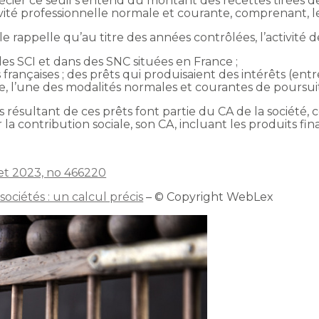
ier ce seuil s’entend du montant des recettes tirées de
ivité professionnelle normale et courante, comprenant, le
ale rappelle qu’au titre des années contrôlées, l’activité d
des SCI et dans des SNC situées en France ;
s françaises ; des prêts qui produisaient des intérêts (e
le, l’une des modalités normales et courantes de poursuit
rêts résultant de ces prêts font partie du CA de la sociét
la contribution sociale, son CA, incluant les produits fina
let 2023, no 466220
sociétés : un calcul précis
– © Copyright WebLex