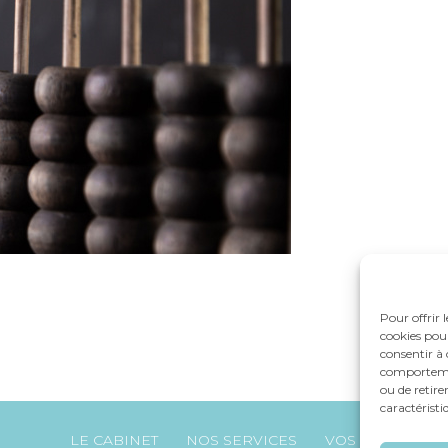
Pour offrir 
cookies pour
consentir à 
comportement
ou de retire
caractéristi
Footer
LE CABINET
NOS SERVICES
VOS OUTILS