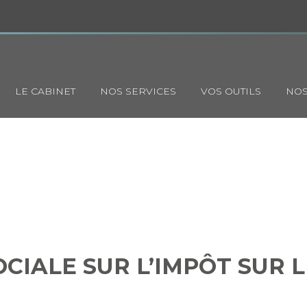
Principal
LE CABINET
NOS SERVICES
VOS OUTILS
NOS
 SOCIALE SUR L’IMPÔT SUR
: UN CALCUL PRÉCIS
CIALE SUR L’IMPÔT SUR L