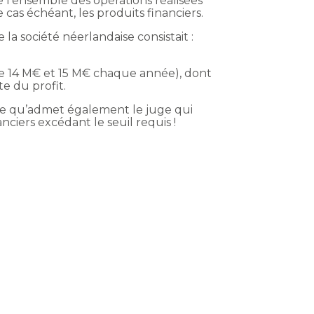
 l’ensemble des opérations réalisées
 cas échéant, les produits financiers.
e la société néerlandaise consistait :
ntre 14 M€ et 15 M€ chaque année), dont
e du profit.
é, ce qu’admet également le juge qui
nciers excédant le seuil requis !