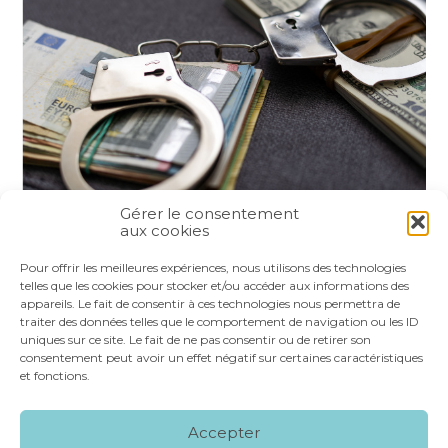
Gérer le consentement
aux cookies
Partager :
Pour offrir les meilleures expériences, nous utilisons des technologies
telles que les cookies pour stocker et/ou accéder aux informations des
appareils. Le fait de consentir à ces technologies nous permettra de
FaceBook
Twitter
LinkedIn
traiter des données telles que le comportement de navigation ou les ID
uniques sur ce site. Le fait de ne pas consentir ou de retirer son
consentement peut avoir un effet négatif sur certaines caractéristiques
et fonctions.
Footer
LE CABINET
NOS SERVICES
VOS OUTILS
Accepter
Principale