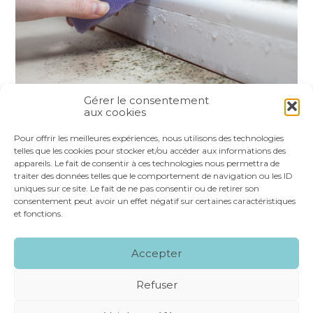
Gérer le consentement
aux cookies
Partager :
Pour offrir les meilleures expériences, nous utilisons des technologies
telles que les cookies pour stocker et/ou accéder aux informations des
appareils. Le fait de consentir à ces technologies nous permettra de
FaceBook
Twitter
LinkedIn
traiter des données telles que le comportement de navigation ou les ID
uniques sur ce site. Le fait de ne pas consentir ou de retirer son
consentement peut avoir un effet négatif sur certaines caractéristiques
et fonctions.
Footer
LE CABINET
NOS SERVICES
VOS OUTILS
Accepter
Principale
NOS SPÉCIALITÉS
RECRUTEMENT
CONTACT
Refuser