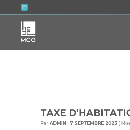
Aller
au
contenu
TAXE D’
TAXE D’HABITATIO
Par
ADMIN
|
7 SEPTEMBRE 2023
( Mis