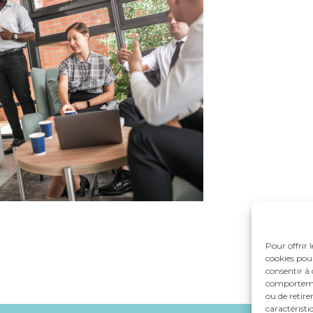
Pour offrir 
cookies pour
consentir à 
comportement
ou de retire
caractéristi