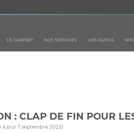
Principal
LE CABINET
NOS SERVICES
VOS OUTILS
NOS
HABITATION : CLAP DE FIN 
ASSOCIATIONS ?
N : CLAP DE FIN POUR LE
e à jour 7 septembre 2023)