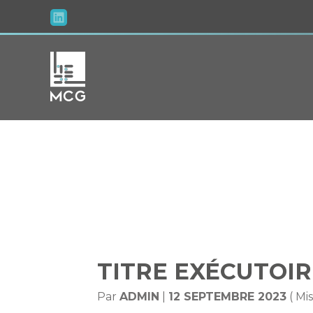
Aller
au
contenu
TITRE
TITRE EXÉCUTOIR
Par
ADMIN
|
12 SEPTEMBRE 2023
( Mi