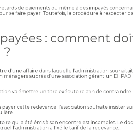
es retards de paiements ou même à des impayés concernan
ur se faire payer. Toutefois, la procédure à respecter 
…
payées : comment doi
 ?
e d’une affaire dans laquelle l’administration souhaita
on ménagers auprès d’une association gérant un EHPAD
ation va émettre un titre exécutoire afin de contraindre
 à payer cette redevance, l’association souhaite insister s
ulière.
écutoire qui a été émis à son encontre est incomplet. L
quel l’administration a fixé le tarif de la redevance…