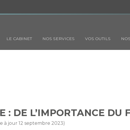
Principal
LE CABINET
NOS SERVICES
VOS OUTILS
NOS
 EXÉCUTOIRE : DE L’IMPORTA
FORMALISME…
E : DE L’IMPORTANCE DU
se à jour 12 septembre 2023)