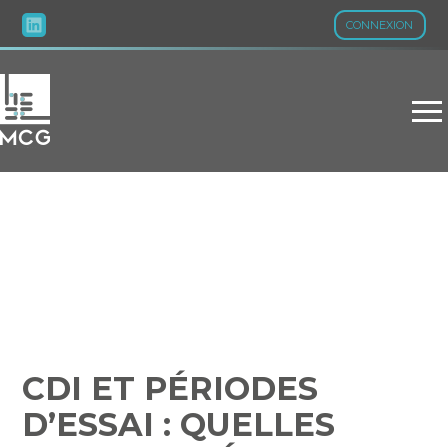
CONNEXION
Aller
au
contenu
CDI ET PÉRIODES D’ESSAI
: QUELLES NOUVEAUTÉS
?
CDI ET PÉRIODES
D’ESSAI : QUELLES