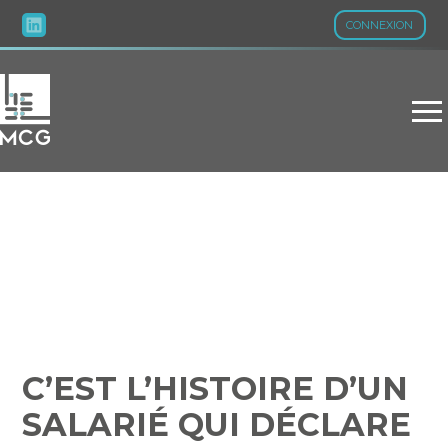
CONNEXION
Aller
au
contenu
C’EST L’HISTOIRE D’UN
SALARIÉ QUI DÉCLARE
TROP DE REVENUS…
C’EST L’HISTOIRE D’UN
SALARIÉ QUI DÉCLARE