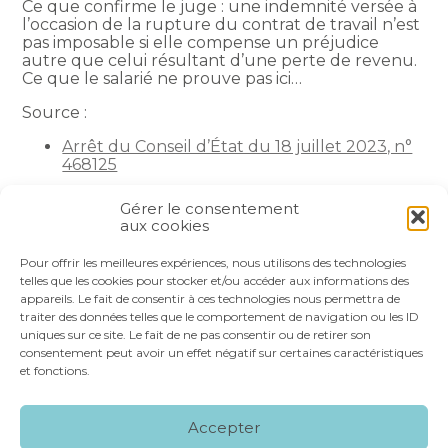
Ce que confirme le juge : une indemnité versée à
l’occasion de la rupture du contrat de travail n’est
pas imposable si elle compense un préjudice
autre que celui résultant d’une perte de revenu.
Ce que le salarié ne prouve pas ici…
Source :
Arrêt du Conseil d’État du 18 juillet 2023, n°
468125
La petite histoire du jour
– © Copyright WebLex
Gérer le consentement
aux cookies
Partager :
Pour offrir les meilleures expériences, nous utilisons des technologies
telles que les cookies pour stocker et/ou accéder aux informations des
appareils. Le fait de consentir à ces technologies nous permettra de
FaceBook
Twitter
LinkedIn
traiter des données telles que le comportement de navigation ou les ID
uniques sur ce site. Le fait de ne pas consentir ou de retirer son
consentement peut avoir un effet négatif sur certaines caractéristiques
et fonctions.
Footer
LE CABINET
NOS SERVICES
VOS OUTILS
Accepter
Principale