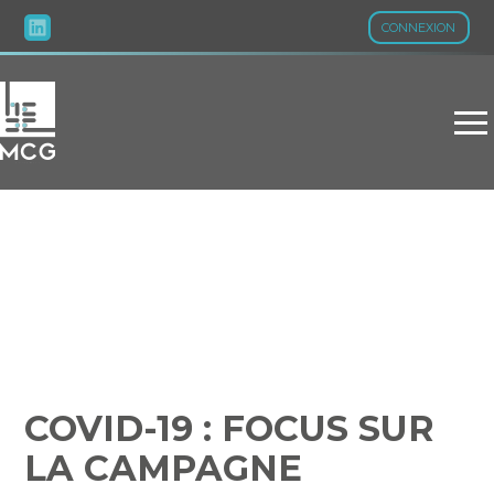
CONNEXION
Aller
au
contenu
COVID-19 : FOCUS SUR LA
CAMPAGNE AUTOMNALE
DE VACCINATION
COVID-19 : FOCUS SUR
LA CAMPAGNE