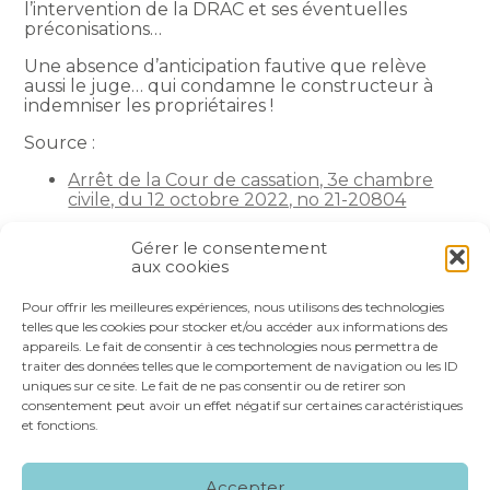
l’intervention de la DRAC et ses éventuelles
préconisations…
Une absence d’anticipation fautive que relève
aussi le juge… qui condamne le constructeur à
indemniser les propriétaires !
Source :
Arrêt de la Cour de cassation, 3e chambre
civile, du 12 octobre 2022, no 21-20804
La petite histoire du jour
– © Copyright WebLex
Gérer le consentement
aux cookies
Partager :
Pour offrir les meilleures expériences, nous utilisons des technologies
telles que les cookies pour stocker et/ou accéder aux informations des
appareils. Le fait de consentir à ces technologies nous permettra de
FaceBook
Twitter
LinkedIn
traiter des données telles que le comportement de navigation ou les ID
uniques sur ce site. Le fait de ne pas consentir ou de retirer son
consentement peut avoir un effet négatif sur certaines caractéristiques
et fonctions.
Footer
LE CABINET
NOS SERVICES
VOS OUTILS
Accepter