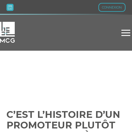
CONNEXION
Aller
au
contenu
C’EST L’HISTOIRE D’UN
PROMOTEUR PLUTÔT
TORTUE QUE LIÈVRE…
C’EST L’HISTOIRE D’UN
PROMOTEUR PLUTÔT