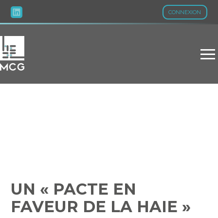
CONNEXION
Aller
au
contenu
UN « PACTE EN FAVEUR
DE LA HAIE » POUR 2024
UN « PACTE EN
FAVEUR DE LA HAIE »