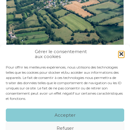
Gérer le consentement
aux cookies
Partager :
Pour offrir les meilleures expériences, nous utilisons des technologies
telles que les cookies pour stocker et/ou accéder aux informations des
appareils. Le fait de consentir à ces technologies nous permettra de
FaceBook
Twitter
LinkedIn
traiter des données telles que le comportement de navigation ou les ID
uniques sur ce site. Le fait de ne pas consentir ou de retirer son
consentement peut avoir un effet négatif sur certaines caractéristiques
et fonctions.
Footer
LE CABINET
NOS SERVICES
VOS OUTILS
Accepter
Principale
NOS SPÉCIALITÉS
RECRUTEMENT
CONTACT
Refuser