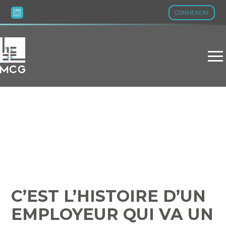
CONNEXION
Aller
au
contenu
C’EST L’HISTOIRE D’UN
EMPLOYEUR QUI VA UN
PEU VITE EN BESOGNE…
C’EST L’HISTOIRE D’UN
EMPLOYEUR QUI VA UN