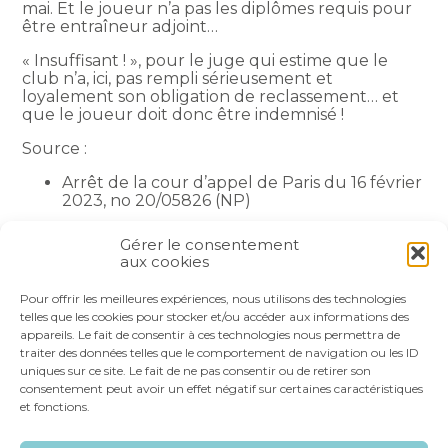
mai. Et le joueur n’a pas les diplômes requis pour
être entraîneur adjoint…
« Insuffisant ! », pour le juge qui estime que le
club n’a, ici, pas rempli sérieusement et
loyalement son obligation de reclassement… et
que le joueur doit donc être indemnisé !
Source :
Arrêt de la cour d’appel de Paris du 16 février
2023, no 20/05826 (NP)
La petite histoire du jour
– © Copyright WebLex
Gérer le consentement
aux cookies
Partager :
Pour offrir les meilleures expériences, nous utilisons des technologies
telles que les cookies pour stocker et/ou accéder aux informations des
appareils. Le fait de consentir à ces technologies nous permettra de
FaceBook
Twitter
LinkedIn
traiter des données telles que le comportement de navigation ou les ID
uniques sur ce site. Le fait de ne pas consentir ou de retirer son
consentement peut avoir un effet négatif sur certaines caractéristiques
et fonctions.