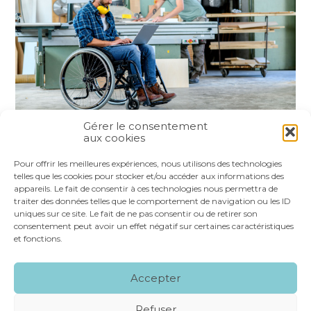
Gérer le consentement
aux cookies
Partager :
Pour offrir les meilleures expériences, nous utilisons des technologies
telles que les cookies pour stocker et/ou accéder aux informations des
appareils. Le fait de consentir à ces technologies nous permettra de
FaceBook
Twitter
LinkedIn
traiter des données telles que le comportement de navigation ou les ID
uniques sur ce site. Le fait de ne pas consentir ou de retirer son
consentement peut avoir un effet négatif sur certaines caractéristiques
et fonctions.
Footer
LE CABINET
NOS SERVICES
VOS OUTILS
Accepter
Principale
NOS SPÉCIALITÉS
RECRUTEMENT
CONTACT
Refuser