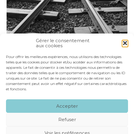
Gérer le consentement
aux cookies
Partager :
Pour offrir les meilleures expériences, nous utilisons des technologies
telles que les cookies pour stocker et/ou accéder aux informations des
appareils. Le fait de consentir à ces technologies nous permettra de
FaceBook
Twitter
LinkedIn
traiter des données telles que le comportement de navigation ou les ID
uniques sur ce site. Le fait de ne pas consentir ou de retirer son
consentement peut avoir un effet négatif sur certaines caractéristiques
et fonctions.
Footer
LE CABINET
NOS SERVICES
VOS OUTILS
Accepter
Principale
NOS SPÉCIALITÉS
RECRUTEMENT
CONTACT
Refuser
Footer
MENTIONS LÉGALES
PLAN DU SITE
Voir les préférences