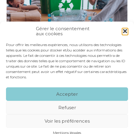
Gérer le consentement
aux cookies
Partager :
Pour offrir les meilleures expériences, nous utilisons des technologies
telles que les cookies pour stocker et/ou accéder aux informations des
appareils. Le fait de consentir à ces technologies nous permettra de
FaceBook
Twitter
LinkedIn
traiter des données telles que le comportement de navigation ou les ID
uniques sur ce site. Le fait de ne pas consentir ou de retirer son
consentement peut avoir un effet négatif sur certaines caractéristiques
et fonctions.
Footer
LE CABINET
NOS SERVICES
VOS OUTILS
Accepter
Principale
NOS SPÉCIALITÉS
RECRUTEMENT
CONTACT
Refuser
Footer
MENTIONS LÉGALES
PLAN DU SITE
Voir les préférences
CONCEPTION ET RÉALISATION
CLASSE 7
Mentions légales