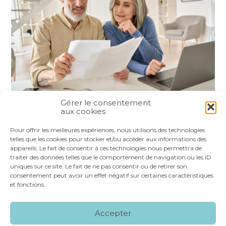
Gérer le consentement
aux cookies
Partager :
Pour offrir les meilleures expériences, nous utilisons des technologies
telles que les cookies pour stocker et/ou accéder aux informations des
appareils. Le fait de consentir à ces technologies nous permettra de
FaceBook
Twitter
LinkedIn
traiter des données telles que le comportement de navigation ou les ID
uniques sur ce site. Le fait de ne pas consentir ou de retirer son
consentement peut avoir un effet négatif sur certaines caractéristiques
et fonctions.
Footer
LE CABINET
NOS SERVICES
VOS OUTILS
Accepter
Principale
NOS SPÉCIALITÉS
RECRUTEMENT
CONTACT