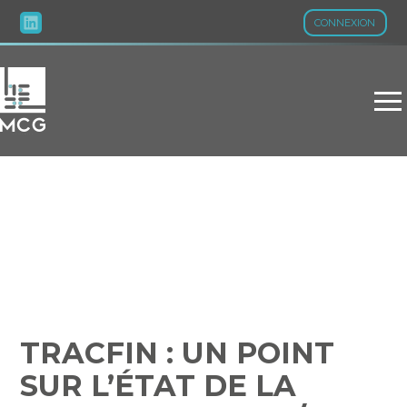
CONNEXION
Aller
au
contenu
TRACFIN : UN POINT SUR
L’ÉTAT DE LA MENACE EN
2022 / 2023
TRACFIN : UN POINT
SUR L’ÉTAT DE LA