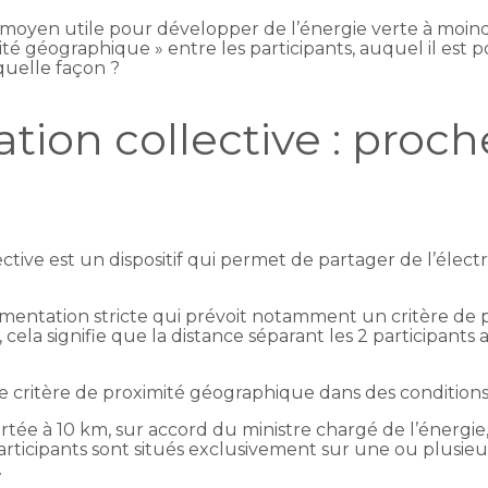
moyen utile pour développer de l’énergie verte à moindr
é géographique » entre les participants, auquel il est 
quelle façon ?
on collective : proch
tive est un dispositif qui permet de partager de l’élect
lementation stricte qui prévoit notamment un critère de
la signifie que la distance séparant les 2 participants au
 ce critère de proximité géographique dans des condition
portée à 10 km, sur accord du ministre chargé de l’énergi
ticipants sont situés exclusivement sur une ou plusie
.