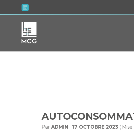
Aller
au
contenu
AUTOCONSO
AUTOCONSOMMATI
Par
ADMIN
|
17 OCTOBRE 2023
( Mise