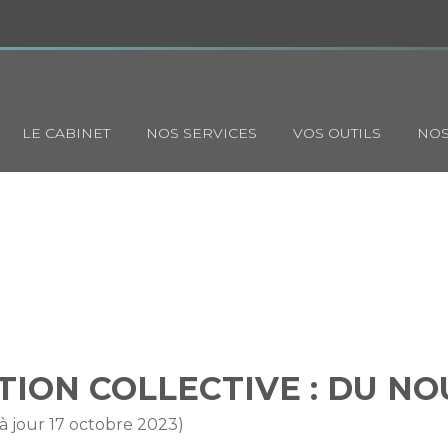
Principal
LE CABINET
NOS SERVICES
VOS OUTILS
NOS
MMATION COLLECTIVE : DU
ON COLLECTIVE : DU NO
 à jour 17 octobre 2023)