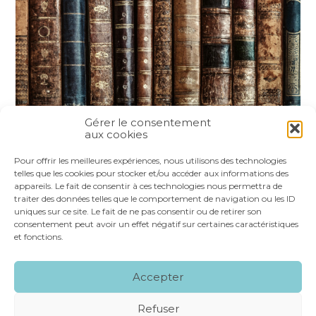
Gérer le consentement
aux cookies
Partager :
Pour offrir les meilleures expériences, nous utilisons des technologies
telles que les cookies pour stocker et/ou accéder aux informations des
appareils. Le fait de consentir à ces technologies nous permettra de
FaceBook
Twitter
LinkedIn
traiter des données telles que le comportement de navigation ou les ID
uniques sur ce site. Le fait de ne pas consentir ou de retirer son
consentement peut avoir un effet négatif sur certaines caractéristiques
et fonctions.
Footer
LE CABINET
NOS SERVICES
VOS OUTILS
Accepter
Principale
NOS SPÉCIALITÉS
RECRUTEMENT
CONTACT
Refuser