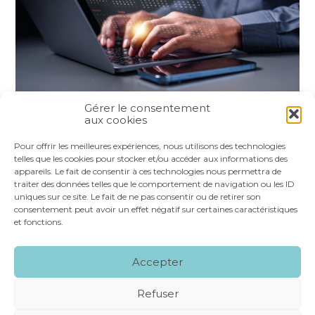
Gérer le consentement
aux cookies
Partager :
Pour offrir les meilleures expériences, nous utilisons des technologies
telles que les cookies pour stocker et/ou accéder aux informations des
appareils. Le fait de consentir à ces technologies nous permettra de
FaceBook
Twitter
LinkedIn
traiter des données telles que le comportement de navigation ou les ID
uniques sur ce site. Le fait de ne pas consentir ou de retirer son
consentement peut avoir un effet négatif sur certaines caractéristiques
et fonctions.
Footer
LE CABINET
NOS SERVICES
VOS OUTILS
Accepter
Principale
NOS SPÉCIALITÉS
RECRUTEMENT
CONTACT
Refuser