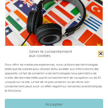
Gérer le consentement
aux cookies
Partager :
Pour offrir les meilleures expériences, nous utilisons des technologies
telles que les cookies pour stocker et/ou accéder aux informations des
appareils. Le fait de consentir à ces technologies nous permettra de
FaceBook
Twitter
LinkedIn
traiter des données telles que le comportement de navigation ou les ID
uniques sur ce site. Le fait de ne pas consentir ou de retirer son
consentement peut avoir un effet négatif sur certaines caractéristiques
et fonctions.
Footer
LE CABINET
NOS SERVICES
VOS OUTILS
Accepter
Principale