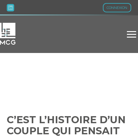
CONNEXION
Aller
au
contenu
C’EST L’HISTOIRE D’UN
COUPLE QUI PENSAIT
MENER LA VIE DE
CHÂTEAU…
C’EST L’HISTOIRE D’UN
COUPLE QUI PENSAIT