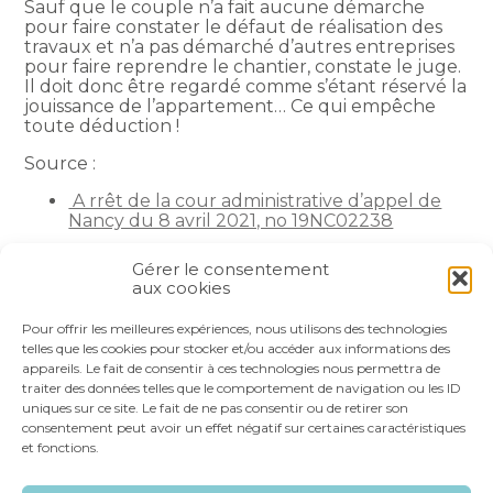
Sauf que le couple n’a fait aucune démarche
pour faire constater le défaut de réalisation des
travaux et n’a pas démarché d’autres entreprises
pour faire reprendre le chantier, constate le juge.
Il doit donc être regardé comme s’étant réservé la
jouissance de l’appartement… Ce qui empêche
toute déduction !
Source :
A rrêt de la cour administrative d’appel de
Nancy du 8 avril 2021, no 19NC02238
La petite histoire du jour
– © Copyright WebLex
Gérer le consentement
aux cookies
Partager :
Pour offrir les meilleures expériences, nous utilisons des technologies
telles que les cookies pour stocker et/ou accéder aux informations des
appareils. Le fait de consentir à ces technologies nous permettra de
FaceBook
Twitter
LinkedIn
traiter des données telles que le comportement de navigation ou les ID
uniques sur ce site. Le fait de ne pas consentir ou de retirer son
consentement peut avoir un effet négatif sur certaines caractéristiques
et fonctions.