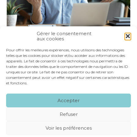
Gérer le consentement
aux cookies
Partager :
Pour offrir les meilleures expériences, nous utilisons des technologies
telles que les cookies pour stocker et/ou accéder aux informations des
appareils. Le fait de consentir à ces technologies nous permettra de
FaceBook
Twitter
LinkedIn
traiter des données telles que le comportement de navigation ou les ID
uniques sur ce site. Le fait de ne pas consentir ou de retirer son
consentement peut avoir un effet négatif sur certaines caractéristiques
et fonctions.
Footer
LE CABINET
NOS SERVICES
VOS OUTILS
Accepter
Principale
NOS SPÉCIALITÉS
RECRUTEMENT
CONTACT
Refuser
Footer
MENTIONS LÉGALES
PLAN DU SITE
Voir les préférences