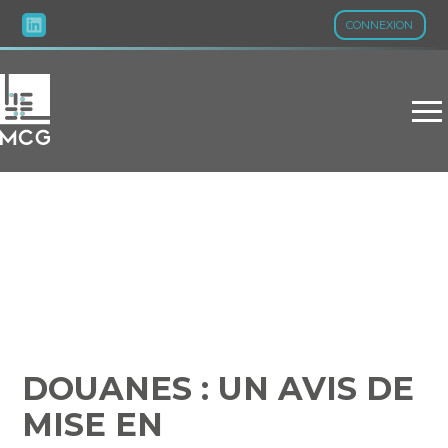
CONNEXION
Aller
au
contenu
DOUANES : UN AVIS DE
MISE EN RECOUVREMENT
« PRESQUE » CLAIR…
DOUANES : UN AVIS DE
MISE EN