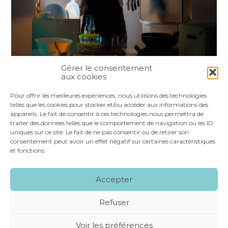
Gérer le consentement
aux cookies
Partager :
Pour offrir les meilleures expériences, nous utilisons des technologies
telles que les cookies pour stocker et/ou accéder aux informations des
appareils. Le fait de consentir à ces technologies nous permettra de
FaceBook
Twitter
LinkedIn
traiter des données telles que le comportement de navigation ou les ID
uniques sur ce site. Le fait de ne pas consentir ou de retirer son
consentement peut avoir un effet négatif sur certaines caractéristiques
et fonctions.
Footer
LE CABINET
NOS SERVICES
VOS OUTILS
Accepter
Principale
NOS SPÉCIALITÉS
RECRUTEMENT
CONTACT
Refuser
Footer
MENTIONS LÉGALES
PLAN DU SITE
Voir les préférences