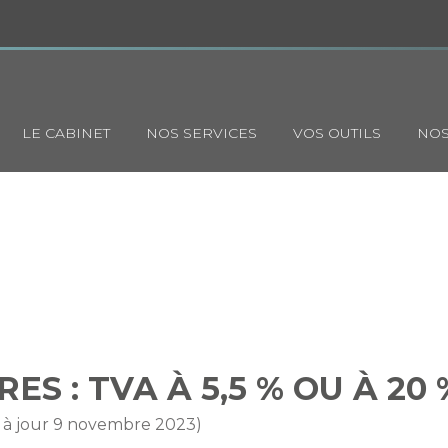
Principal
LE CABINET
NOS SERVICES
VOS OUTILS
NOS
ÉQUESTRES : TVA À 5,5 % OU
S : TVA À 5,5 % OU À 20 
e à jour 9 novembre 2023)