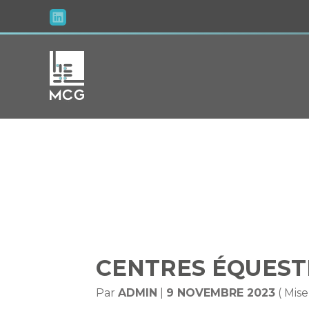
Aller
au
contenu
CENTRES 
CENTRES ÉQUESTRE
Par
ADMIN
|
9 NOVEMBRE 2023
( Mis