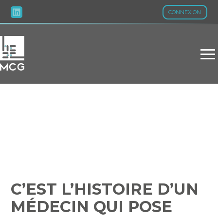
CONNEXION
Aller
au
contenu
C’EST L’HISTOIRE D’UN
MÉDECIN QUI POSE TROP
DE CONDITIONS…
C’EST L’HISTOIRE D’UN
MÉDECIN QUI POSE