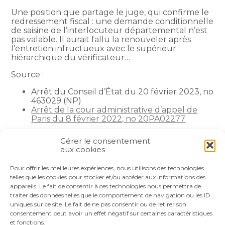
Une position que partage le juge, qui confirme le
redressement fiscal : une demande conditionnelle
de saisine de l’interlocuteur départemental n’est
pas valable. Il aurait fallu la renouveler après
l’entretien infructueux avec le supérieur
hiérarchique du vérificateur…
Source :
Arrêt du Conseil d’État du 20 février 2023, no
463029 (NP)
Arrêt de la cour administrative d’appel de
Paris du 8 février 2022, no 20PA02277
La petite histoire du jour
– © Copyright WebLex
Gérer le consentement
aux cookies
Partager :
Pour offrir les meilleures expériences, nous utilisons des technologies
telles que les cookies pour stocker et/ou accéder aux informations des
appareils. Le fait de consentir à ces technologies nous permettra de
FaceBook
Twitter
LinkedIn
traiter des données telles que le comportement de navigation ou les ID
uniques sur ce site. Le fait de ne pas consentir ou de retirer son
consentement peut avoir un effet négatif sur certaines caractéristiques
et fonctions.