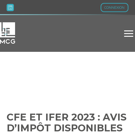
CONNEXION
Aller
au
contenu
CFE ET IFER 2023 : AVIS
D’IMPÔT DISPONIBLES EN
LIGNE !
CFE ET IFER 2023 : AVIS
D’IMPÔT DISPONIBLES