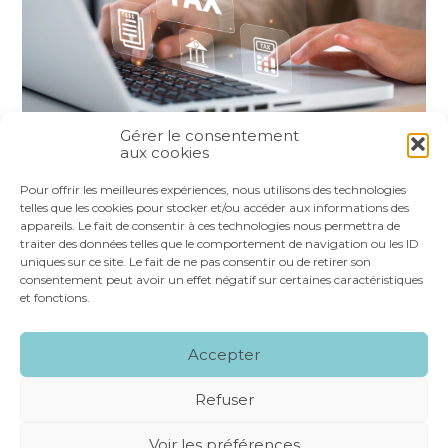
Gérer le consentement
aux cookies
Partager :
Pour offrir les meilleures expériences, nous utilisons des technologies
telles que les cookies pour stocker et/ou accéder aux informations des
appareils. Le fait de consentir à ces technologies nous permettra de
FaceBook
Twitter
LinkedIn
traiter des données telles que le comportement de navigation ou les ID
uniques sur ce site. Le fait de ne pas consentir ou de retirer son
consentement peut avoir un effet négatif sur certaines caractéristiques
et fonctions.
Footer
LE CABINET
NOS SERVICES
VOS OUTILS
Accepter
Principale
NOS SPÉCIALITÉS
RECRUTEMENT
CONTACT
Refuser
Footer
MENTIONS LÉGALES
PLAN DU SITE
Voir les préférences