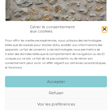
Gérer le consentement
aux cookies
Partager :
Pour offrir les meilleures expériences, nous utilisons des technologies
telles que les cookies pour stocker et/ou accéder aux informations des
appareils. Le fait de consentir à ces technologies nous permettra de
FaceBook
Twitter
LinkedIn
traiter des données telles que le comportement de navigation ou les ID
uniques sur ce site. Le fait de ne pas consentir ou de retirer son
consentement peut avoir un effet négatif sur certaines caractéristiques
et fonctions.
Footer
LE CABINET
NOS SERVICES
VOS OUTILS
Accepter
Principale
NOS SPÉCIALITÉS
RECRUTEMENT
CONTACT
Refuser
Footer
MENTIONS LÉGALES
PLAN DU SITE
Voir les préférences