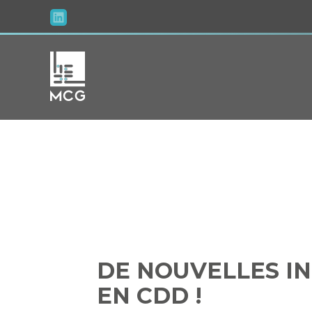
Aller
au
contenu
DE NOUVEL
DE NOUVELLES I
EN CDD !