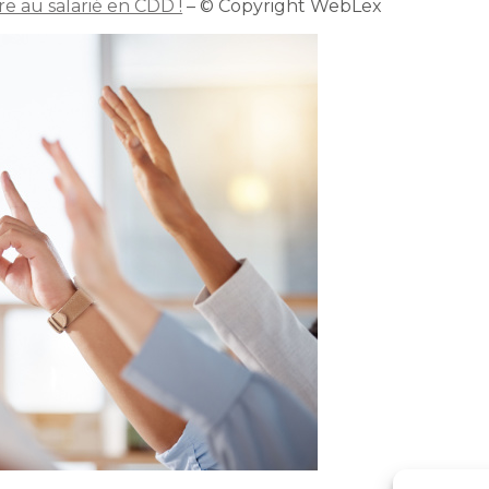
e au salarié en CDD !
– © Copyright WebLex