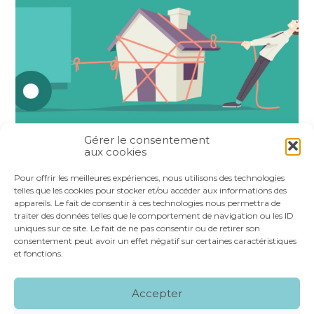
Gérer le consentement
aux cookies
Partager :
Pour offrir les meilleures expériences, nous utilisons des technologies
telles que les cookies pour stocker et/ou accéder aux informations des
appareils. Le fait de consentir à ces technologies nous permettra de
FaceBook
Twitter
LinkedIn
traiter des données telles que le comportement de navigation ou les ID
uniques sur ce site. Le fait de ne pas consentir ou de retirer son
consentement peut avoir un effet négatif sur certaines caractéristiques
et fonctions.
Footer
LE CABINET
NOS SERVICES
VOS OUTILS
Accepter
Principale
NOS SPÉCIALITÉS
RECRUTEMENT
CONTACT