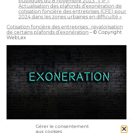
publiques du 8 novembre 2023 : « IF –
Actualisation des plafonds d’exonération de
cotisation foncière des entreprises (CFE) pour
2024 dans les zones urbaines en difficulté »
Cotisation foncière des entreprises : revalorisation
de certains plafonds d’exonération
– © Copyright
WebLex
Gérer le consentement
aux cookies