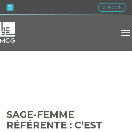
CONNEXION
Aller
au
contenu
SAGE-FEMME RÉFÉRENTE
: C’EST PARTI !
SAGE-FEMME
RÉFÉRENTE : C’EST