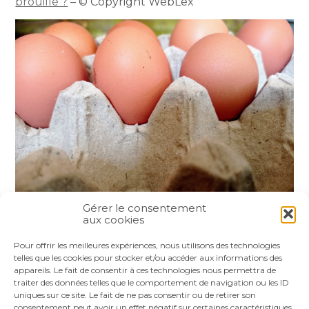
brouillé ?
– © Copyright WebLex
Gérer le consentement
aux cookies
Partager :
Pour offrir les meilleures expériences, nous utilisons des technologies
telles que les cookies pour stocker et/ou accéder aux informations des
appareils. Le fait de consentir à ces technologies nous permettra de
FaceBook
Twitter
LinkedIn
traiter des données telles que le comportement de navigation ou les ID
uniques sur ce site. Le fait de ne pas consentir ou de retirer son
consentement peut avoir un effet négatif sur certaines caractéristiques