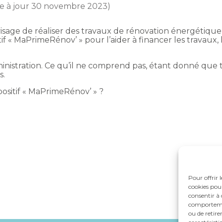
se à jour 30 novembre 2023)
nvisage de réaliser des travaux de rénovation énergétiqu
if « MaPrimeRénov’ » pour l’aider à financer les travaux,
inistration. Ce qu’il ne comprend pas, étant donné que t
s.
spositif « MaPrimeRénov’ » ?
Pour offrir 
cookies pour
consentir à 
comportement
ou de retire