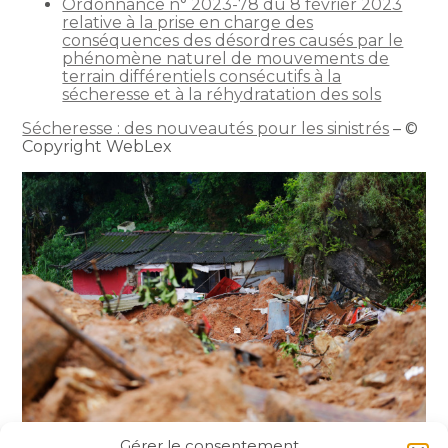
Ordonnance n° 2023-78 du 8 février 2023
relative à la prise en charge des
conséquences des désordres causés par le
phénomène naturel de mouvements de
terrain différentiels consécutifs à la
sécheresse et à la réhydratation des sols
Sécheresse : des nouveautés pour les sinistrés
– ©
Copyright WebLex
Gérer le consentement