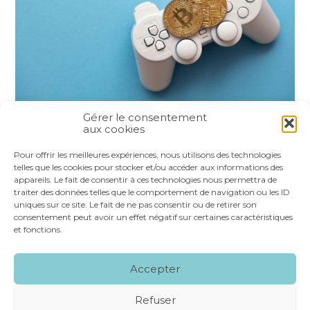
Gérer le consentement
aux cookies
Partager :
Pour offrir les meilleures expériences, nous utilisons des technologies
telles que les cookies pour stocker et/ou accéder aux informations des
appareils. Le fait de consentir à ces technologies nous permettra de
FaceBook
Twitter
LinkedIn
traiter des données telles que le comportement de navigation ou les ID
uniques sur ce site. Le fait de ne pas consentir ou de retirer son
consentement peut avoir un effet négatif sur certaines caractéristiques
et fonctions.
Footer
LE CABINET
NOS SERVICES
VOS OUTILS
Accepter
Principale
NOS SPÉCIALITÉS
RECRUTEMENT
CONTACT
Refuser