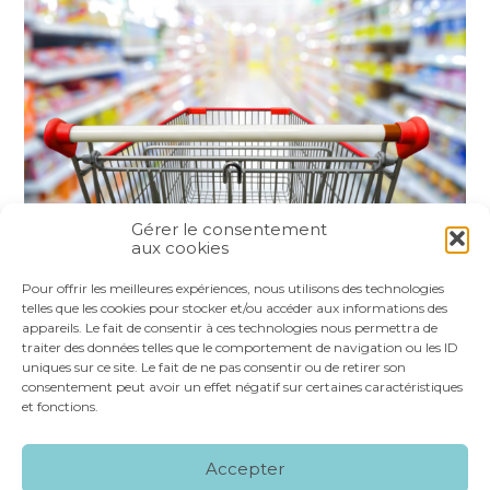
Gérer le consentement
aux cookies
Partager :
Pour offrir les meilleures expériences, nous utilisons des technologies
telles que les cookies pour stocker et/ou accéder aux informations des
appareils. Le fait de consentir à ces technologies nous permettra de
FaceBook
Twitter
LinkedIn
traiter des données telles que le comportement de navigation ou les ID
uniques sur ce site. Le fait de ne pas consentir ou de retirer son
consentement peut avoir un effet négatif sur certaines caractéristiques
et fonctions.
Footer
LE CABINET
NOS SERVICES
VOS OUTILS
Accepter
Principale