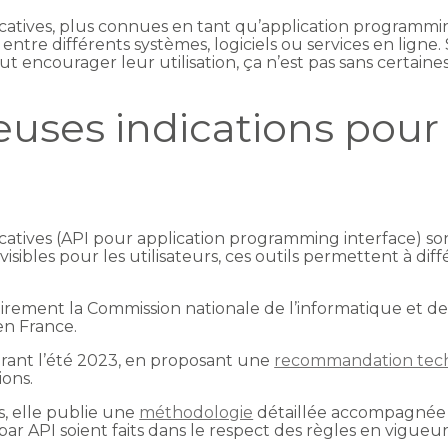
atives, plus connues en tant qu’application programming 
re différents systèmes, logiciels ou services en ligne. 
peut encourager leur utilisation, ça n’est pas sans certa
uses indications pour 
atives (API pour application programming interface) son
sibles pour les utilisateurs, ces outils permettent à d
rement la Commission nationale de l’informatique et des 
en France.
durant l’été 2023, en proposant une
recommandation tec
ions.
s, elle publie une
méthodologie
détaillée accompagnée d
ar API soient faits dans le respect des règles en vigueur