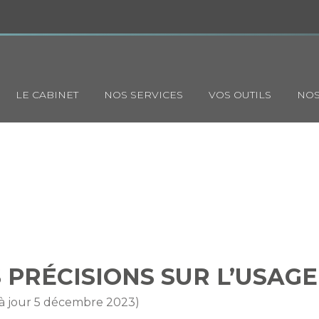
Principal
LE CABINET
NOS SERVICES
VOS OUTILS
NOS
VELLES PRÉCISIONS SUR L’US
 PRÉCISIONS SUR L’USAGE
 à jour 5 décembre 2023)