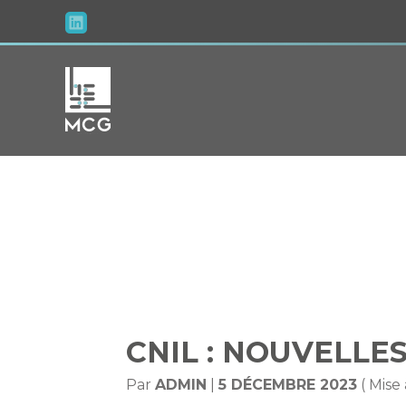
Aller
au
contenu
CNIL : NOU
CNIL : NOUVELLES
Par
ADMIN
|
5 DÉCEMBRE 2023
( Mise