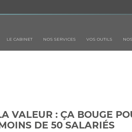
Principal
LE CABINET
NOS SERVICES
VOS OUTILS
NOS
GE DE LA VALEUR : ÇA BOUG
PRISES DE MOINS DE 50 SA
LA VALEUR : ÇA BOUGE PO
MOINS DE 50 SALARIÉS