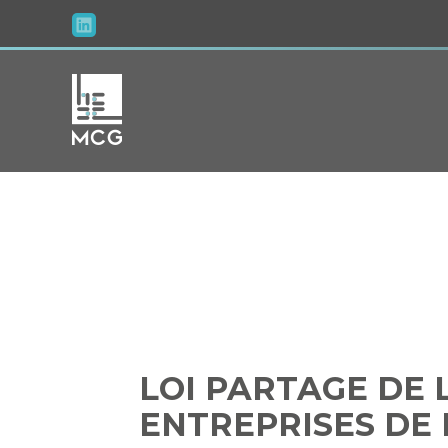
Aller
au
contenu
LOI PARTA
ENTRE
LOI PARTAGE DE 
ENTREPRISES DE 