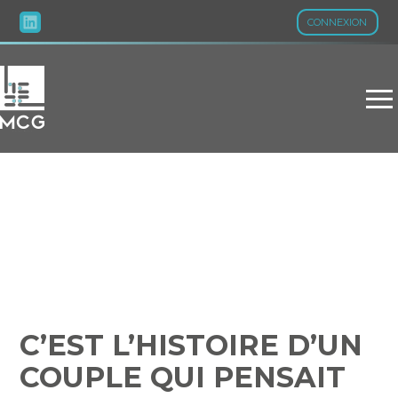
CONNEXION
Aller
au
contenu
C’EST L’HISTOIRE D’UN
COUPLE QUI PENSAIT
ACHETER UN LOGEMENT
NEUF…
C’EST L’HISTOIRE D’UN
COUPLE QUI PENSAIT