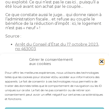
ou exploité. Ce qui n’est pas le cas ici… puisqu’il a
été loué avant son achat par le couple…
Ce que constate aussi le juge… qui donne raison à
l’administration fiscale… et refuse au couple le
bénéfice de la réduction d’impôt : ici, le logement
n’est pas « neuf » !
Source :
Arrêt du Conseil d’État du 17 octobre 2023,
no 463003
La petite histoire du jour
– © Copyright WebLex
Gérer le consentement
aux cookies
Partager :
Pour offrir les meilleures expériences, nous utilisons des technologies
telles que les cookies pour stocker et/ou accéder aux informations des
appareils. Le fait de consentir à ces technologies nous permettra de
FaceBook
Twitter
LinkedIn
traiter des données telles que le comportement de navigation ou les ID
uniques sur ce site. Le fait de ne pas consentir ou de retirer son
consentement peut avoir un effet négatif sur certaines caractéristiques
et fonctions.